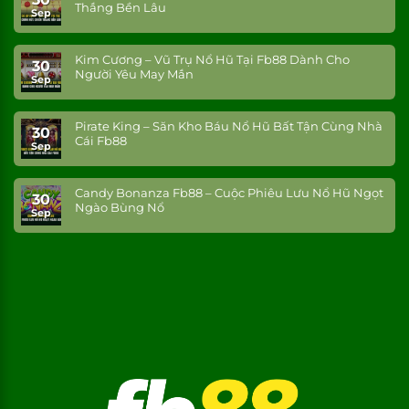
Thắng Bền Lâu
Sep
Kim Cương – Vũ Trụ Nổ Hũ Tại Fb88 Dành Cho
30
Người Yêu May Mắn
Sep
Pirate King – Săn Kho Báu Nổ Hũ Bất Tận Cùng Nhà
30
Cái Fb88
Sep
Candy Bonanza Fb88 – Cuộc Phiêu Lưu Nổ Hũ Ngọt
30
Ngào Bùng Nổ
Sep