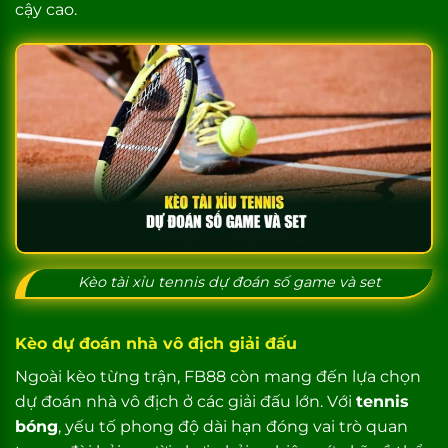
cậy cao.
Kèo tài xỉu tennis dự đoán số game và set
Kèo dự đoán nhà vô địch giải đấu
Ngoài kèo từng trận, FB88 còn mang đến lựa chọn
dự đoán nhà vô địch ở các giải đấu lớn. Với
tennis
bóng
, yếu tố phong độ dài hạn đóng vai trò quan