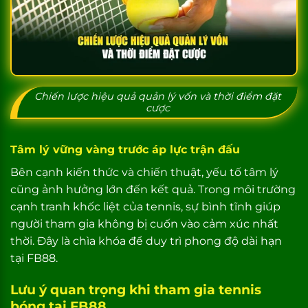
Chiến lược hiệu quả quản lý vốn và thời điểm đặt
cược
Tâm lý vững vàng trước áp lực trận đấu
Bên cạnh kiến thức và chiến thuật, yếu tố tâm lý
cũng ảnh hưởng lớn đến kết quả. Trong môi trường
cạnh tranh khốc liệt của tennis, sự bình tĩnh giúp
người tham gia không bị cuốn vào cảm xúc nhất
thời. Đây là chìa khóa để duy trì phong độ dài hạn
tại FB88.
Lưu ý quan trọng khi tham gia tennis
bóng tại FB88