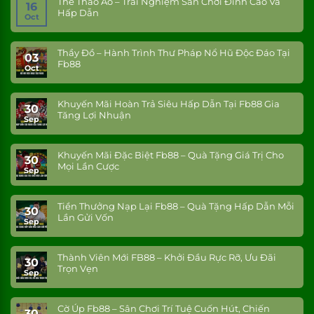
Thể Thao Ảo – Trải Nghiệm Sân Chơi Đỉnh Cao Và
16
Hấp Dẫn
Oct
Thầy Đồ – Hành Trình Thư Pháp Nổ Hũ Độc Đáo Tại
03
Fb88
Oct
Khuyến Mãi Hoàn Trả Siêu Hấp Dẫn Tại Fb88 Gia
30
Tăng Lợi Nhuận
Sep
Khuyến Mãi Đặc Biệt Fb88 – Quà Tặng Giá Trị Cho
30
Mọi Lần Cược
Sep
Tiền Thưởng Nạp Lại Fb88 – Quà Tặng Hấp Dẫn Mỗi
30
Lần Gửi Vốn
Sep
Thành Viên Mới FB88 – Khởi Đầu Rực Rỡ, Ưu Đãi
30
Trọn Vẹn
Sep
Cờ Úp Fb88 – Sân Chơi Trí Tuệ Cuốn Hút, Chiến
30