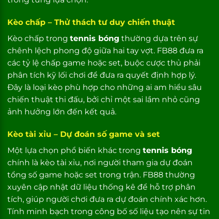
Kèo chấp – Thử thách tư duy chiến thuật
Kèo chấp trong
tennis bóng
thường dựa trên sự
chênh lệch phong độ giữa hai tay vợt. FB88 đưa ra
các tỷ lệ chấp game hoặc set, buộc cược thủ phải
phân tích kỹ lối chơi để đưa ra quyết định hợp lý.
Đây là loại kèo phù hợp cho những ai am hiểu sâu
chiến thuật thi đấu, bởi chỉ một sai lầm nhỏ cũng
ảnh hưởng lớn đến kết quả.
Kèo tài xỉu – Dự đoán số game và set
Một lựa chọn phổ biến khác trong
tennis bóng
chính là kèo tài xỉu, nơi người tham gia dự đoán
tổng số game hoặc set trong trận. FB88 thường
xuyên cập nhật dữ liệu thống kê để hỗ trợ phân
tích, giúp người chơi đưa ra dự đoán chính xác hơn.
Tính minh bạch trong công bố số liệu tạo nên sự tin