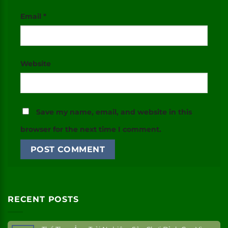
Email
*
Website
Save my name, email, and website in this
browser for the next time I comment.
RECENT POSTS