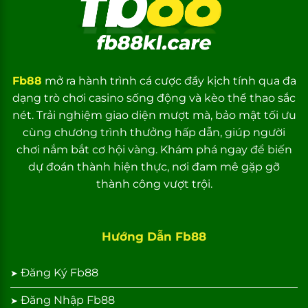
Fb88
mở ra hành trình cá cược đầy kịch tính qua đa
dạng trò chơi casino sống động và kèo thể thao sắc
nét. Trải nghiệm giao diện mượt mà, bảo mật tối ưu
cùng chương trình thưởng hấp dẫn, giúp người
chơi nắm bắt cơ hội vàng. Khám phá ngay để biến
dự đoán thành hiện thực, nơi đam mê gặp gỡ
thành công vượt trội.
Hướng Dẫn Fb88
Đăng Ký Fb88
Đăng Nhập Fb88