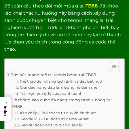
đồ toàn cầu theo dõi mỗi mùa giải.
FB88
đã khéo
léo khai thác xu hướng này bằng cách xây dựng
sảnh cược chuyên biệt cho tennis, mang lại trải
nghiệm vượt trội. Trước khi khám phá chi tiết, hãy
cùng tìm hiểu lý do vì sao bộ môn này lại trở thành
lựa chọn yêu thích trong cộng đồng cá cược thể
thao.
Mục Lục
Sức hút mạnh mẽ từ tennis bóng tại FB88
Thể thao đối kháng kịch tính và đầy bất ngờ
Giải đấu hàng đầu làm bùng nổ đam mê
Trải nghiệm tỷ lệ cược cạnh tranh
Hệ thống kèo cược đa dạng trong tennis bóng tại
→
FB88
Index
Kèo chấp – Thử thách tư duy chiến thuật
Kèo tài xỉu – Dự đoán số game và set
Kèo dự đoán nhà vô địch giải đấu