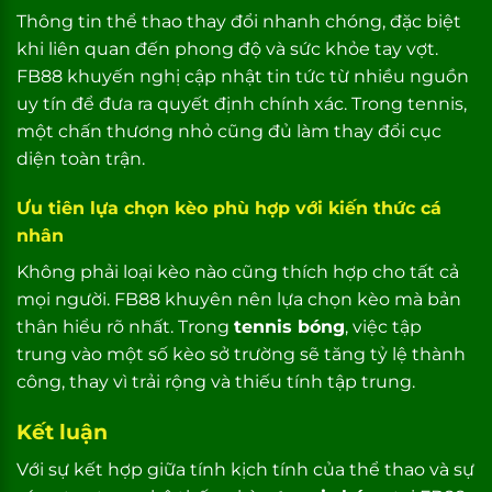
Thông tin thể thao thay đổi nhanh chóng, đặc biệt
khi liên quan đến phong độ và sức khỏe tay vợt.
FB88 khuyến nghị cập nhật tin tức từ nhiều nguồn
uy tín để đưa ra quyết định chính xác. Trong tennis,
một chấn thương nhỏ cũng đủ làm thay đổi cục
diện toàn trận.
Ưu tiên lựa chọn kèo phù hợp với kiến thức cá
nhân
Không phải loại kèo nào cũng thích hợp cho tất cả
mọi người. FB88 khuyên nên lựa chọn kèo mà bản
thân hiểu rõ nhất. Trong
tennis bóng
, việc tập
trung vào một số kèo sở trường sẽ tăng tỷ lệ thành
công, thay vì trải rộng và thiếu tính tập trung.
Kết luận
Với sự kết hợp giữa tính kịch tính của thể thao và sự