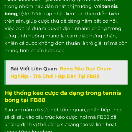
trong nhóm hấp dẫn nhất thị trường. Với
tennis
bóng
, tỷ lệ được cập nhật liên tục theo diễn biến
trên sân, giúp cược thủ dễ dàng nắm bắt cơ hội.
Việc có thể đưa ra quyết định nhanh chóng trong
từng tình huống mang lại cảm giác hưng phấn,
khiến cá cược không đơn thuần là trò giải trí mà còn
mang tính chiến lược cao.
Bài Viết Liên Quan
Bóng Bầu Dục Chụm
Nghiếp - Trò Chơi Hấp Dẫn Tại Fb88
Hệ thống kèo cược đa dạng trong tennis
bóng tại FB88
Sau khi nắm rõ sức hút tổng quan, phần tiếp theo
sẽ đi sâu vào cấu trúc kèo cược, nơi mà FB88 đã
khẳng định vị thế bằng sự sáng tạo và linh hoạt
trong từng lựa chọn.