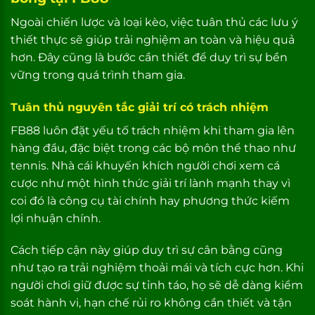
Ngoài chiến lược và loại kèo, việc tuân thủ các lưu ý
thiết thực sẽ giúp trải nghiệm an toàn và hiệu quả
hơn. Đây cũng là bước cần thiết để duy trì sự bền
vững trong quá trình tham gia.
Tuân thủ nguyên tắc giải trí có trách nhiệm
FB88 luôn đặt yếu tố trách nhiệm khi tham gia lên
hàng đầu, đặc biệt trong các bộ môn thể thao như
tennis. Nhà cái khuyến khích người chơi xem cá
cược như một hình thức giải trí lành mạnh thay vì
coi đó là công cụ tài chính hay phương thức kiếm
lợi nhuận chính.
Cách tiếp cận này giúp duy trì sự cân bằng cũng
như tạo ra trải nghiệm thoải mái và tích cực hơn. Khi
người chơi giữ được sự tỉnh táo, họ sẽ dễ dàng kiểm
soát hành vi, hạn chế rủi ro không cần thiết và tận