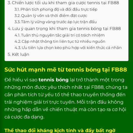
Chiến lược tối ưu khi tham gia cược tennis tại FB88
Phân tích phong độ và đối đầu trực tiếp
Quản lý vốn và thời điểm đặt cược
Tâm lý vững vàng trước áp lực trận đấu
Lưu ý quan trọng khi tham gia tennis bóng tại FB88
Tuân thủ nguyên tắc giải trí có trách nhiệm
Cập nhật thông tin liên tục từ nhiều nguồn
Ưu tiên lựa chọn kèo phù hợp với kiến thức cá nhân
Kết luận
Sức hút mạnh mẽ từ tennis bóng tại FB88
Để hiểu vì sao
tennis bóng
lại trở thành một trong
những môn được yêu thích nhất tại FB88, chúng ta
cần phân tích từ yếu tố thể thao truyền thống đến
trải nghiệm giải trí trực tuyến. Mỗi trận đấu không
những hấp dẫn về chiến thuật mà còn tạo ra cơ hội
cá cược đa dạng.
Thể thao đối kháng kịch tính và đầy bất ngờ