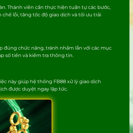
oàn. Thành viên cần thực hiện tuần tự các bước,
 lỗi, tăng tốc độ giao dịch và tối ưu trải
cập đúng chức năng, tránh nhầm lẫn với các mục
 số tiền và kiểm tra thông tin.
iệc này giúp hệ thống FB88 xử lý giao dịch
ịch được duyệt ngay lập tức.