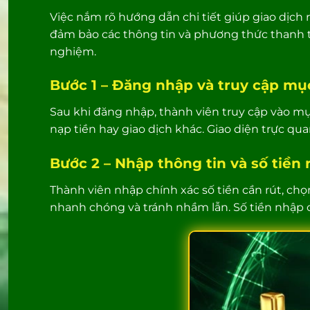
Việc nắm rõ hướng dẫn chi tiết giúp giao dịch 
đảm bảo các thông tin và phương thức thanh to
nghiệm.
Bước 1 – Đăng nhập và truy cập mục
Sau khi đăng nhập, thành viên truy cập vào mụ
nạp tiền hay giao dịch khác. Giao diện trực qu
Bước 2 – Nhập thông tin và số tiền 
Thành viên nhập chính xác số tiền cần rút, chọ
nhanh chóng và tránh nhầm lẫn. Số tiền nhập c