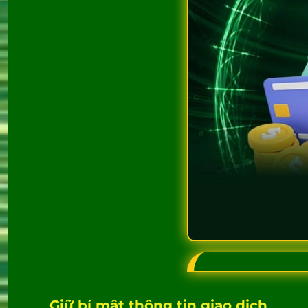
Giữ bí mật thông tin giao dịch