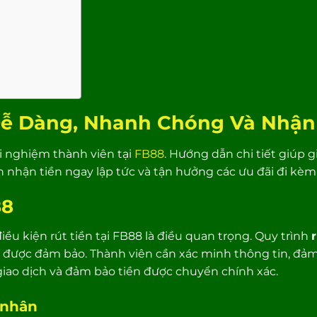
Dễ Dàng, Nhanh Chóng Và Nhận 
ải nghiệm thành viên tại
FB88
. Hướng dẫn chi tiết giúp 
n nhận tiền ngay lập tức và tận hưởng các ưu đãi đi kèm
88
điều kiện rút tiền tại FB88 là điều quan trọng. Quy trình
n được đảm bảo. Thành viên cần xác minh thông tin, đảm
ỗi giao dịch và đảm bảo tiền được chuyển chính xác.
 nhân