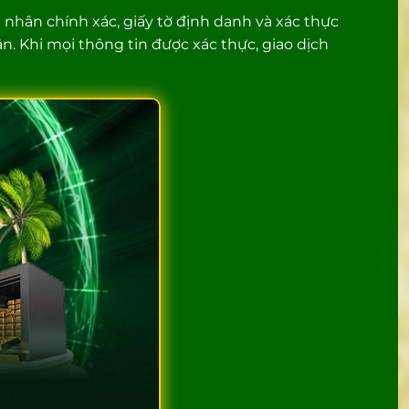
 nhân chính xác, giấy tờ định danh và xác thực
n. Khi mọi thông tin được xác thực, giao dịch