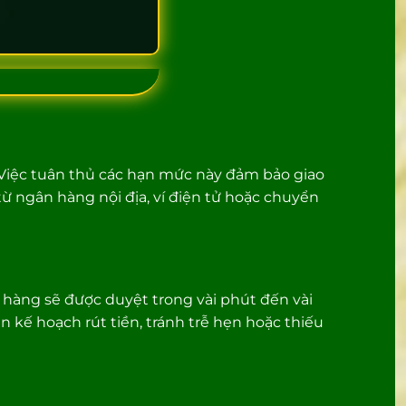
. Việc tuân thủ các hạn mức này đảm bảo giao
từ ngân hàng nội địa, ví điện tử hoặc chuyển
 hàng sẽ được duyệt trong vài phút đến vài
n kế hoạch rút tiền, tránh trễ hẹn hoặc thiếu