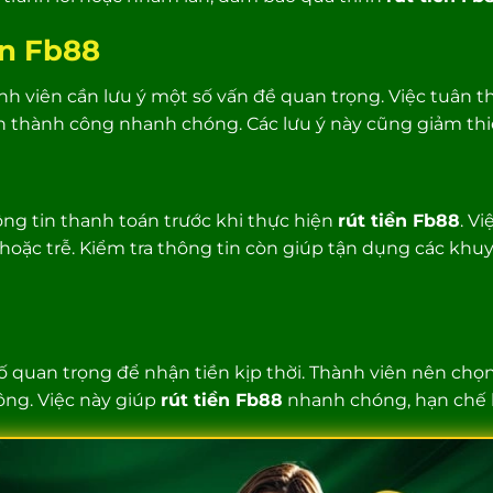
ền Fb88
ành viên cần lưu ý một số vấn đề quan trọng. Việc tuân 
 thành công nhanh chóng. Các lưu ý này cũng giảm thiể
ông tin thanh toán trước khi thực hiện
rút tiền Fb88
. V
 hoặc trễ. Kiểm tra thông tin còn giúp tận dụng các khu
u tố quan trọng để nhận tiền kịp thời. Thành viên nên c
ông. Việc này giúp
rút tiền Fb88
nhanh chóng, hạn chế lỗ