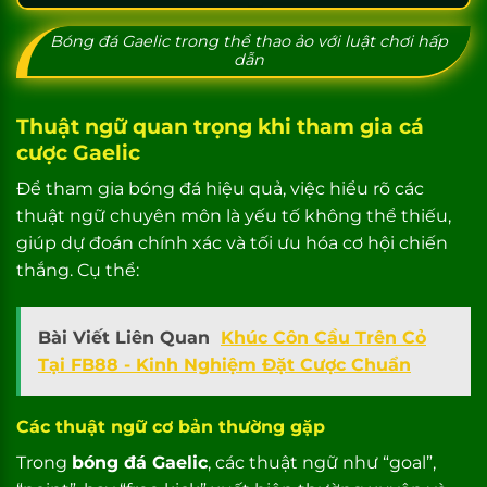
Bóng đá Gaelic trong thể thao ảo với luật chơi hấp
dẫn
Thuật ngữ quan trọng khi tham gia cá
cược Gaelic
Để tham gia bóng đá hiệu quả, việc hiểu rõ các
thuật ngữ chuyên môn là yếu tố không thể thiếu,
giúp dự đoán chính xác và tối ưu hóa cơ hội chiến
thắng. Cụ thể:
Bài Viết Liên Quan
Khúc Côn Cầu Trên Cỏ
Tại FB88 - Kinh Nghiệm Đặt Cược Chuẩn
Các thuật ngữ cơ bản thường gặp
Trong
bóng đá Gaelic
, các thuật ngữ như “goal”,