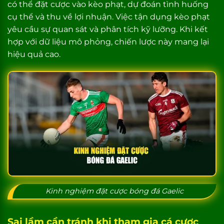
có thể đặt cược vào kèo phạt, dự đoán tình huống
cụ thể và thu về lợi nhuận. Việc tận dụng kèo phạt
yêu cầu sự quan sát và phân tích kỹ lưỡng. Khi kết
hợp với dữ liệu mô phỏng, chiến lược này mang lại
hiệu quả cao.
Kinh nghiệm đặt cược bóng đá Gaelic
Sai lầm cần tránh khi tham gia cá cược