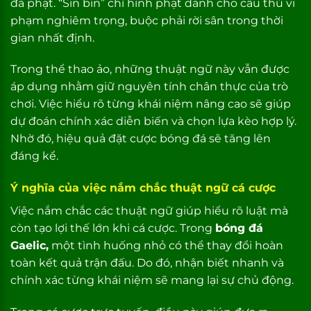
đá phạt. “Sin bin” chỉ hình phạt dành cho cầu thủ vi
phạm nghiêm trọng, buộc phải rời sân trong thời
gian nhất định.
Trong thể thao ảo, những thuật ngữ này vẫn được
áp dụng nhằm giữ nguyên tính chân thực của trò
chơi. Việc hiểu rõ từng khái niệm nâng cao sẽ giúp
dự đoán chính xác diễn biến và chọn lựa kèo hợp lý.
Nhờ đó, hiệu quả đặt cược bóng đá sẽ tăng lên
đáng kể.
Ý nghĩa của việc nắm chắc thuật ngữ cá cược
Việc nắm chắc các thuật ngữ giúp hiểu rõ luật mà
còn tạo lợi thế lớn khi cá cược. Trong
bóng đá
Gaelic,
một tình huống nhỏ có thể thay đổi hoàn
toàn kết quả trận đấu. Do đó, nhận biết nhanh và
chính xác từng khái niệm sẽ mang lại sự chủ động.