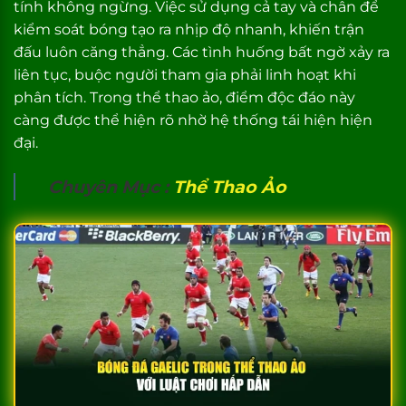
tính không ngừng. Việc sử dụng cả tay và chân để
kiểm soát bóng tạo ra nhịp độ nhanh, khiến trận
đấu luôn căng thẳng. Các tình huống bất ngờ xảy ra
liên tục, buộc người tham gia phải linh hoạt khi
phân tích. Trong thể thao ảo, điểm độc đáo này
càng được thể hiện rõ nhờ hệ thống tái hiện hiện
đại.
Chuyên Mục :
Thể Thao Ảo