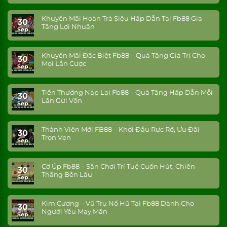
Khuyến Mãi Hoàn Trả Siêu Hấp Dẫn Tại Fb88 Gia
30
Tăng Lợi Nhuận
Sep
Khuyến Mãi Đặc Biệt Fb88 – Quà Tặng Giá Trị Cho
30
Mọi Lần Cược
Sep
Tiền Thưởng Nạp Lại Fb88 – Quà Tặng Hấp Dẫn Mỗi
30
Lần Gửi Vốn
Sep
Thành Viên Mới FB88 – Khởi Đầu Rực Rỡ, Ưu Đãi
30
Trọn Vẹn
Sep
Cờ Úp Fb88 – Sân Chơi Trí Tuệ Cuốn Hút, Chiến
30
Thắng Bền Lâu
Sep
Kim Cương – Vũ Trụ Nổ Hũ Tại Fb88 Dành Cho
30
Người Yêu May Mắn
Sep