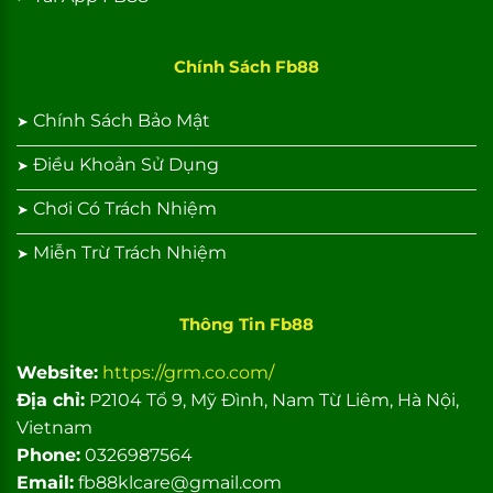
Chính Sách Fb88
Chính Sách Bảo Mật
Điều Khoản Sử Dụng
Chơi Có Trách Nhiệm
Miễn Trừ Trách Nhiệm
Thông Tin Fb88
Website:
https://grm.co.com/
Địa chỉ:
P2104 Tổ 9, Mỹ Đình, Nam Từ Liêm, Hà Nội,
Vietnam
Phone:
0326987564
Email:
fb88klcare@gmail.com