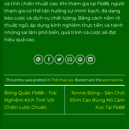
và tính chiến thuật cao. Khi tham gia tại Fb88, người
tham gia có thể tận hưởng sự minh bạch, đa dạng
kèo cược và dịch vụ chất lượng. Bằng cách nắm rõ
thuật ngữ, áp dụng kinh nghiệm thực tiễn và tránh
những sai lầm phổ biến, quá trình cá cược sẽ đạt
hiệu quả cao.
This entry was posted in
Thể thao ảo
. Bookmark the
permalink
.
Bóng Quần Fb88 – Trải
Tennis Bóng – Sân Chơi
Nghiệm Kịch Tính Với
Đỉnh Cao Bùng Nổ Cảm
Chiến Lược Chuẩn
Xúc Tại Fb88