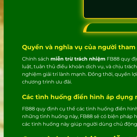
Quyền và nghĩa vụ của người tham 
Chính sách
miễn trừ trách nhiệm
FB88 quy địn
luật, tuân thủ điều khoản dịch vụ, và chịu trá
nghiệm giải trí lành mạnh. Đồng thời, quyền lợ
chương trình ưu đãi.
Các tình huống điển hình áp dụng 
FB88 quy định cụ thể các tình huống điển hì
những tình huống này, FB88 sẽ có biện pháp h
các tình huống này giúp người dùng chủ động h