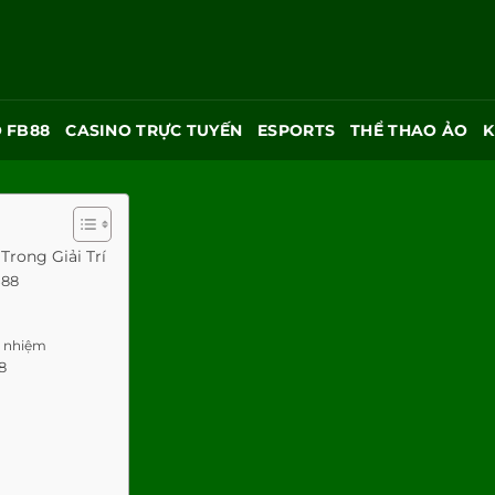
 FB88
CASINO TRỰC TUYẾN
ESPORTS
THỂ THAO ẢO
K
rong Giải Trí
B88
h nhiệm
8