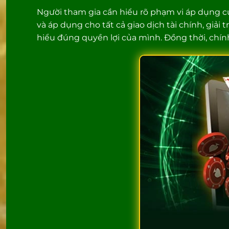
Người tham gia cần hiểu rõ phạm vi áp dụng 
và áp dụng cho tất cả giao dịch tài chính, giải
hiểu đúng quyền lợi của mình. Đồng thời, chín